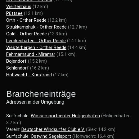
Weißenhaus
(12 km)
Püttsee
(12.1 km)
Orth - Orther Reede
(12.2 km)
Strukkamphuk - Orther Reede
(12.7 km)
Gold - Orther Reede
(13.3 km)
Lemkenhafen - Orther Reede
(14.1 km)
Westerbergen - Orther Reede
(14.4 km)
Fehmarnsund - Miramar
(15.1 km)
Bojendorf
(15.2 km)
Sehlendorf
(16.2 km)
Hohwacht - Kurstrand
(17 km)
Brancheneinträge
Adressen in der Umgebung
Surfschule:
Wassersportcenter Heiligenhafen
(Heiligenhafen:
3.7 km)
Verein:
Deutscher Windsurfer Club e.V.
(Siek: 14.2 km)
Surfschule:
Ostwind Segelsport
(Hohwacht: 16.4 km)