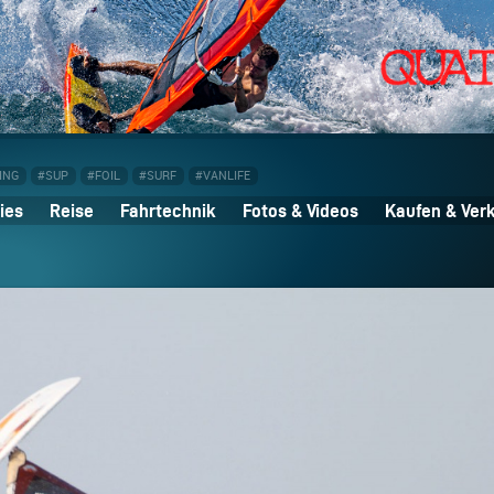
ING
#SUP
#FOIL
#SURF
#VANLIFE
ies
Reise
Fahrtechnik
Fotos & Videos
Kaufen & Ver