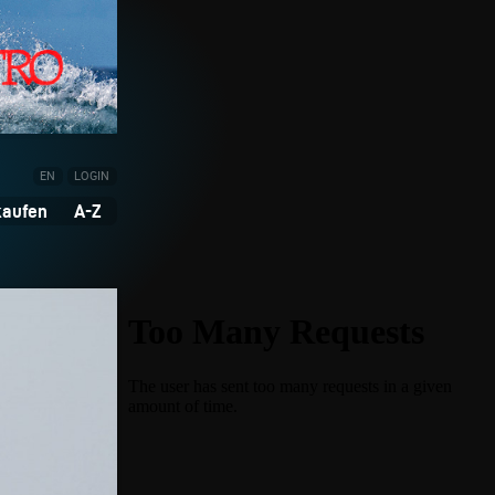
EN
LOGIN
kaufen
A-Z