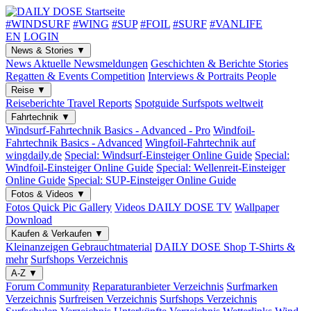
#WINDSURF
#WING
#SUP
#FOIL
#SURF
#VANLIFE
EN
LOGIN
News & Stories
▼
News
Aktuelle Newsmeldungen
Geschichten & Berichte
Stories
Regatten & Events
Competition
Interviews & Portraits
People
Reise
▼
Reiseberichte
Travel Reports
Spotguide
Surfspots weltweit
Fahrtechnik
▼
Windsurf-Fahrtechnik
Basics - Advanced - Pro
Windfoil-
Fahrtechnik
Basics - Advanced
Wingfoil-Fahrtechnik
auf
wingdaily.de
Special: Windsurf-Einsteiger
Online Guide
Special:
Windfoil-Einsteiger
Online Guide
Special: Wellenreit-Einsteiger
Online Guide
Special: SUP-Einsteiger
Online Guide
Fotos & Videos
▼
Fotos
Quick Pic Gallery
Videos
DAILY DOSE TV
Wallpaper
Download
Kaufen & Verkaufen
▼
Kleinanzeigen
Gebrauchtmaterial
DAILY DOSE Shop
T-Shirts &
mehr
Surfshops
Verzeichnis
A-Z
▼
Forum
Community
Reparaturanbieter
Verzeichnis
Surfmarken
Verzeichnis
Surfreisen
Verzeichnis
Surfshops
Verzeichnis