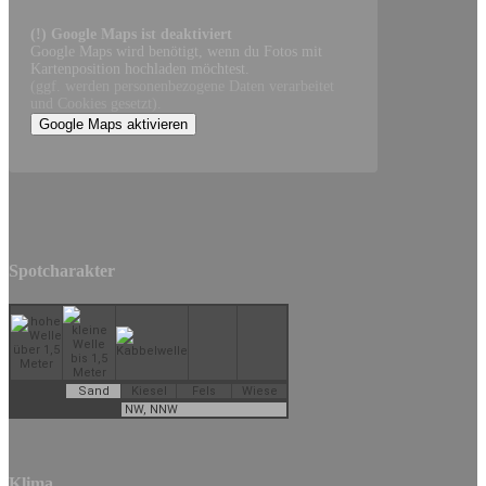
(!) Google Maps ist deaktiviert
Google Maps wird benötigt, wenn du Fotos mit
Kartenposition hochladen möchtest.
(ggf. werden personen­bezogene Daten verarbeitet
und Cookies gesetzt).
Google Maps aktivieren
Spotcharakter
Sand
Kiesel
Fels
Wiese
NW, NNW
Klima