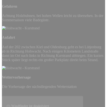
Gefahren
Achtung Holzbuhnen, bei hohen Wellen leicht zu übersehen. In der
Sommersaison viele Badegäste.
Anfahrt
Auf der 202 zwischen Kiel und Oldenburg geht es bei Lütjenburg
ab in Richtung Hohwacht. Nach einigen Kilometern Landstraße
dann im Ort nach links in Richtung Kurstrand abbiegen. Ein kurzes
Stück später liegt rechts ein großer Parkplatz direkt beim Strand.
Wettervorhersage
Die Vorhersage der nächstliegenden Wetterstation
(!) Windfinder ist deaktiviert