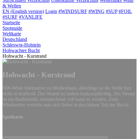
Surfschulen
Verzeichnis
Unterkünfte
Verzeichnis
Wetterlinks
Wind
& Wellen
EN (English version)
Login
#WINDSURF
#WING
#SUP
#FOIL
#SURF
#VANLIFE
Startseite
Spotguide
Weltkarte
Deutschland
Schleswig-Holstein
Hohwachter Bucht
Hohwacht - Kurstrand
Hohwacht - Kurstrand
NW-Wind Alternative zu Weißenhaus, allerdings ist die Welle hier
nicht so kraftvoll. Der Strand ist zudem kurtaxepflichtig. Der Strand
ist ein Badestrand, entsprechend voll kann es werden. Zum
Windsurfen verzieht man sich lieber in den linken Teil der Bucht.
Spotkarte