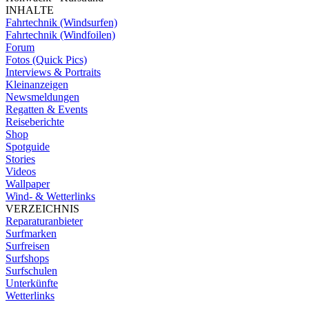
INHALTE
Fahrtechnik (Windsurfen)
Fahrtechnik (Windfoilen)
Forum
Fotos (Quick Pics)
Interviews & Portraits
Kleinanzeigen
Newsmeldungen
Regatten & Events
Reiseberichte
Shop
Spotguide
Stories
Videos
Wallpaper
Wind- & Wetterlinks
VERZEICHNIS
Reparaturanbieter
Surfmarken
Surfreisen
Surfshops
Surfschulen
Unterkünfte
Wetterlinks