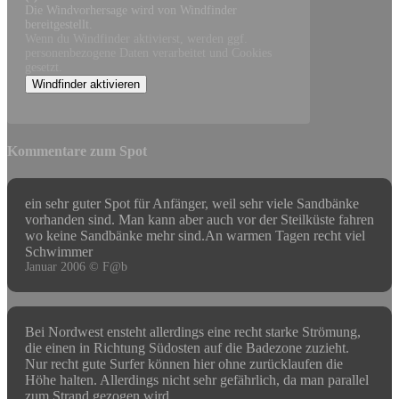
Die Windvorhersage wird von Windfinder
bereitgestellt.
Wenn du Windfinder aktivierst, werden ggf.
personenbezogene Daten verarbeitet und Cookies
gesetzt.
Windfinder aktivieren
Kommentare zum Spot
ein sehr guter Spot für Anfänger, weil sehr viele Sandbänke
vorhanden sind. Man kann aber auch vor der Steilküste fahren
wo keine Sandbänke mehr sind.An warmen Tagen recht viel
Schwimmer
Januar 2006 © F@b
Bei Nordwest ensteht allerdings eine recht starke Strömung,
die einen in Richtung Südosten auf die Badezone zuzieht.
Nur recht gute Surfer können hier ohne zurücklaufen die
Höhe halten. Allerdings nicht sehr gefährlich, da man parallel
zum Strand gezogen wird.