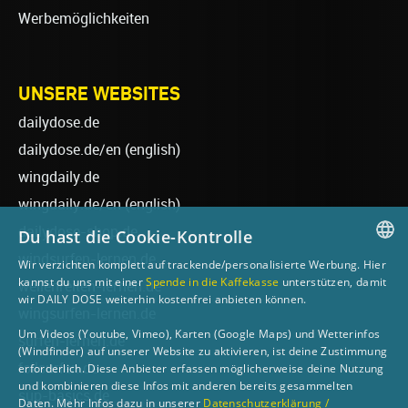
Werbemöglichkeiten
UNSERE WEBSITES
dailydose.de
dailydose.de/en
(english)
wingdaily.de
wingdaily.de/en
(english)
dailydose-shop.de
Du hast die Cookie-Kontrolle
windsurfen-lernen.de
Wir verzichten komplett auf trackende/personalisierte Werbung. Hier
GERMAN
kannst du uns mit einer
Spende in die Kaffekasse
unterstützen, damit
wellenreiten-lernen.de
wir DAILY DOSE weiterhin kostenfrei anbieten können.
ENGLISH
wingsurfen-lernen.de
Um Videos (Youtube, Vimeo), Karten (Google Maps) und Wetterinfos
surfen-lernen.de
(Windfinder) auf unserer Website zu aktivieren, ist deine Zustimmung
foilsurfen.de
erforderlich. Diese Anbieter erfassen möglicherweise deine Nutzung
und kombinieren diese Infos mit anderen bereits gesammelten
sup-basics.de
Daten. Mehr Infos dazu in unserer
Datenschutzerklärung /