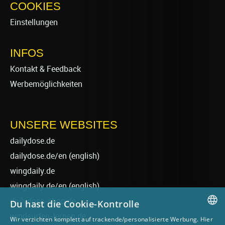
COOKIES
Einstellungen
INFOS
Kontakt & Feedback
Werbemöglichkeiten
UNSERE WEBSITES
dailydose.de
dailydose.de/en
(english)
wingdaily.de
wingdaily.de/en
(english)
dailydose-shop.de
Du hast die Cookie-Kontrolle
windsurfen-lernen.de
Wir verzichten komplett auf trackende/personalisierte Werbung. Hier