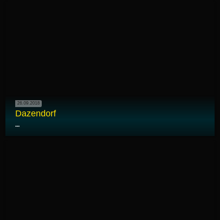
26.09.2018
Dazendorf
...