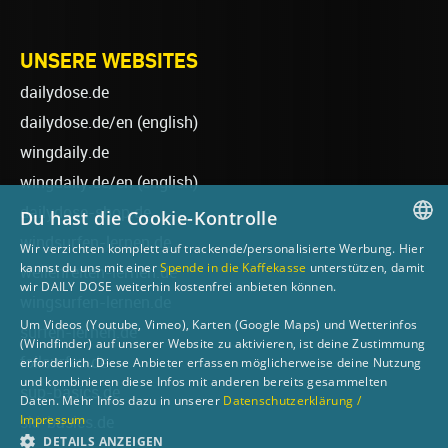
UNSERE WEBSITES
dailydose.de
dailydose.de/en
(english)
wingdaily.de
wingdaily.de/en
(english)
dailydose-shop.de
Du hast die Cookie-Kontrolle
windsurfen-lernen.de
Wir verzichten komplett auf trackende/personalisierte Werbung. Hier
GERMAN
kannst du uns mit einer
Spende in die Kaffekasse
unterstützen, damit
wellenreiten-lernen.de
wir DAILY DOSE weiterhin kostenfrei anbieten können.
ENGLISH
wingsurfen-lernen.de
Um Videos (Youtube, Vimeo), Karten (Google Maps) und Wetterinfos
surfen-lernen.de
(Windfinder) auf unserer Website zu aktivieren, ist deine Zustimmung
foilsurfen.de
erforderlich. Diese Anbieter erfassen möglicherweise deine Nutzung
und kombinieren diese Infos mit anderen bereits gesammelten
sup-basics.de
Daten. Mehr Infos dazu in unserer
Datenschutzerklärung /
Impressum
ski-basics.de
DETAILS ANZEIGEN