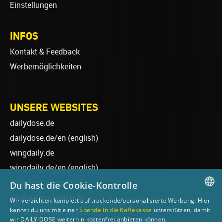
Einstellungen
INFOS
Kontakt & Feedback
Werbemöglichkeiten
UNSERE WEBSITES
dailydose.de
dailydose.de/en
(english)
wingdaily.de
wingdaily.de/en
(english)
dailydose-shop.de
Du hast die Cookie-Kontrolle
windsurfen-lernen.de
Wir verzichten komplett auf trackende/personalisierte Werbung. Hier
GERMAN
kannst du uns mit einer
Spende in die Kaffekasse
unterstützen, damit
wellenreiten-lernen.de
wir DAILY DOSE weiterhin kostenfrei anbieten können.