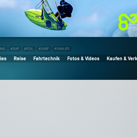
ING
#SUP
#FOIL
#SURF
#VANLIFE
ies
Reise
Fahrtechnik
Fotos & Videos
Kaufen & Ver