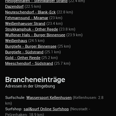
Heiligenhafen - Steinwarder Strand
(22.4 km)
Dazendorf
(22.5 km)
Neuteschendorf - Blank-Eck
(22.8 km)
Fehmarnsund - Miramar
(23 km)
Weißenhaeuser Strand
(23.4 km)
Strukkamphuk - Orther Reede
(23.8 km)
Wulfener Hals - Burger Binnensee
(23.9 km)
Weißenhaus
(24.5 km)
Burgtiefe - Burger Binnensee
(25 km)
Burgtiefe - Südstrand
(25.1 km)
Gold - Orther Reede
(25.2 km)
Meeschendorf - Südstrand
(25.7 km)
Brancheneinträge
Adressen in der Umgebung
Surfschule:
Wassersport Kellenhusen
(Kellenhusen: 2.8
km)
Surfshop:
sail&surf Online Surfshop
(Neustadt -
Pelzerhaken: 18.9 km)