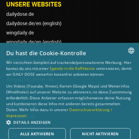
UNSERE WEBSITES
dailydose.de
dailydose.de/en
(english)
wingdaily.de
wingdaily.de/en
(english)
dailydose-shop.de
Du hast die Cookie-Kontrolle
windsurfen-lernen.de
Wir verzichten komplett auf trackende/personalisierte Werbung. Hier
GERMAN
kannst du uns mit einer
Spende in die Kaffekasse
unterstützen, damit
wellenreiten-lernen.de
wir DAILY DOSE weiterhin kostenfrei anbieten können.
ENGLISH
wingsurfen-lernen.de
Um Videos (Youtube, Vimeo), Karten (Google Maps) und Wetterinfos
surfen-lernen.de
(Windfinder) auf unserer Website zu aktivieren, ist deine Zustimmung
foilsurfen.de
erforderlich. Diese Anbieter erfassen möglicherweise deine Nutzung
und kombinieren diese Infos mit anderen bereits gesammelten
sup-basics.de
Daten. Mehr Infos dazu in unserer
Datenschutzerklärung /
Impressum
ski-basics.de
DETAILS ANZEIGEN
ALLE AKTIVIEREN
NICHT AKTIVIEREN
© 2026 DAILY DOSE