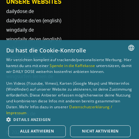
UNSERE WEBSITES
dailydose.de
dailydose.de/en
(english)
wingdaily.de
wingdaily.de/en
(english)
dailydose-shop.de
Du hast die Cookie-Kontrolle
windsurfen-lernen.de
Wir verzichten komplett auf trackende/personalisierte Werbung. Hier
GERMAN
kannst du uns mit einer
Spende in die Kaffekasse
unterstützen, damit
wellenreiten-lernen.de
wir DAILY DOSE weiterhin kostenfrei anbieten können.
ENGLISH
wingsurfen-lernen.de
Um Videos (Youtube, Vimeo), Karten (Google Maps) und Wetterinfos
surfen-lernen.de
(Windfinder) auf unserer Website zu aktivieren, ist deine Zustimmung
foilsurfen.de
erforderlich. Diese Anbieter erfassen möglicherweise deine Nutzung
und kombinieren diese Infos mit anderen bereits gesammelten
sup-basics.de
Daten. Mehr Infos dazu in unserer
Datenschutzerklärung /
Impressum
ski-basics.de
DETAILS ANZEIGEN
ALLE AKTIVIEREN
NICHT AKTIVIEREN
© 2026 DAILY DOSE