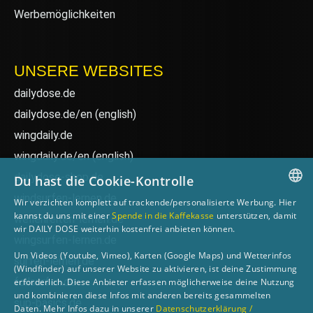
Werbemöglichkeiten
UNSERE WEBSITES
dailydose.de
dailydose.de/en
(english)
wingdaily.de
wingdaily.de/en
(english)
dailydose-shop.de
Du hast die Cookie-Kontrolle
windsurfen-lernen.de
Wir verzichten komplett auf trackende/personalisierte Werbung. Hier
GERMAN
kannst du uns mit einer
Spende in die Kaffekasse
unterstützen, damit
wellenreiten-lernen.de
wir DAILY DOSE weiterhin kostenfrei anbieten können.
ENGLISH
wingsurfen-lernen.de
Um Videos (Youtube, Vimeo), Karten (Google Maps) und Wetterinfos
surfen-lernen.de
(Windfinder) auf unserer Website zu aktivieren, ist deine Zustimmung
foilsurfen.de
erforderlich. Diese Anbieter erfassen möglicherweise deine Nutzung
und kombinieren diese Infos mit anderen bereits gesammelten
sup-basics.de
Daten. Mehr Infos dazu in unserer
Datenschutzerklärung /