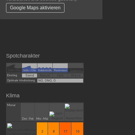
Google Maps aktivieren
Spotcharakter
Sand
Kiesel
Fels
Wiese
NO, ONO, O
Klima
2
8
17
10