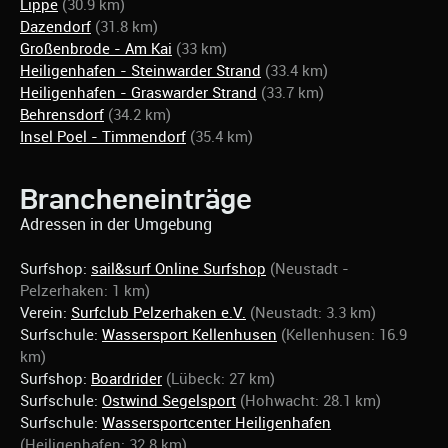
Lippe
(30.9 km)
Dazendorf
(31.8 km)
Großenbrode - Am Kai
(33 km)
Heiligenhafen - Steinwarder Strand
(33.4 km)
Heiligenhafen - Graswarder Strand
(33.7 km)
Behrensdorf
(34.2 km)
Insel Poel - Timmendorf
(35.4 km)
Brancheneinträge
Adressen in der Umgebung
Surfshop:
sail&surf Online Surfshop
(Neustadt -
Pelzerhaken: 1 km)
Verein:
Surfclub Pelzerhaken e.V.
(Neustadt: 3.3 km)
Surfschule:
Wassersport Kellenhusen
(Kellenhusen: 16.9
km)
Surfshop:
Boardrider
(Lübeck: 27 km)
Surfschule:
Ostwind Segelsport
(Hohwacht: 28.1 km)
Surfschule:
Wassersportcenter Heiligenhafen
(Heiligenhafen: 32.8 km)