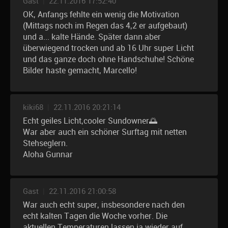
Gast
|
22.11.2016 17:52:40
OK, Anfangs fehlte ein wenig die Motivation
(Mittags noch im Regen das 4,2 er aufgebaut)
und a... kalte Hände. Später dann aber
überwiegend trocken und ab 16 Uhr super Licht
und das ganze doch ohne Handschuhe! Schöne
Bilder haste gemacht, Marcello!
kiki68
|
22.11.2016 20:21:14
Echt geiles Licht,cooler Sundowner🌅
War aber auch ein schöner Surftag mit netten
Stehseglern.
Aloha Gunnar
Gast
|
22.11.2016 21:00:58
War auch echt super, insbesondere nach den
echt kalten Tagen die Woche vorher. Die
aktuellen Temperaturen lassen ja wieder auf