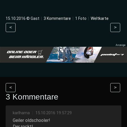
15.10.2016 © Gast
|
3 Kommentare
|
1 Foto
|
Weltkarte
<
>
<
>
3 Kommentare
karlhama
|
15.10.2016 19:57:29
Geiler oldschooler!
Der rockt!