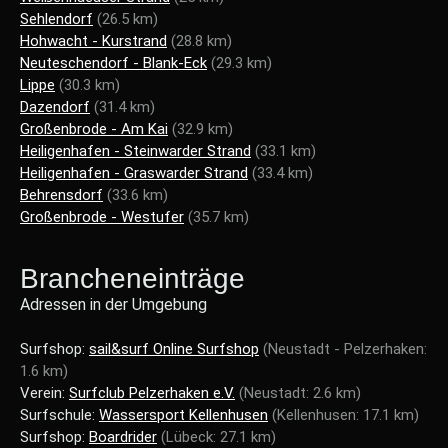
Sehlendorf
(26.5 km)
Hohwacht - Kurstrand
(28.8 km)
Neuteschendorf - Blank-Eck
(29.3 km)
Lippe
(30.3 km)
Dazendorf
(31.4 km)
Großenbrode - Am Kai
(32.9 km)
Heiligenhafen - Steinwarder Strand
(33.1 km)
Heiligenhafen - Graswarder Strand
(33.4 km)
Behrensdorf
(33.6 km)
Großenbrode - Westufer
(35.7 km)
Brancheneinträge
Adressen in der Umgebung
Surfshop:
sail&surf Online Surfshop
(Neustadt - Pelzerhaken:
1.6 km)
Verein:
Surfclub Pelzerhaken e.V.
(Neustadt: 2.6 km)
Surfschule:
Wassersport Kellenhusen
(Kellenhusen: 17.1 km)
Surfshop:
Boardrider
(Lübeck: 27.1 km)