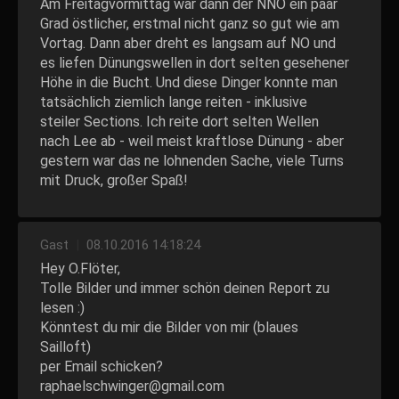
Am Freitagvormittag war dann der NNO ein paar
Grad östlicher, erstmal nicht ganz so gut wie am
Vortag. Dann aber dreht es langsam auf NO und
es liefen Dünungswellen in dort selten gesehener
Höhe in die Bucht. Und diese Dinger konnte man
tatsächlich ziemlich lange reiten - inklusive
steiler Sections. Ich reite dort selten Wellen
nach Lee ab - weil meist kraftlose Dünung - aber
gestern war das ne lohnenden Sache, viele Turns
mit Druck, großer Spaß!
Gast
|
08.10.2016 14:18:24
Hey O.Flöter,
Tolle Bilder und immer schön deinen Report zu
lesen :)
Könntest du mir die Bilder von mir (blaues
Sailloft)
per Email schicken?
raphaelschwinger@gmail.com