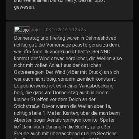
und Wellenlinien bis zur Ferry. Bester Spot
gewesen.
Jojo
|
08.10.2016 10:25:25
Donnerstag und Freitag waren in Dahmeshöved
richtig gut, die Vorhersage passte genau zu dem,
was ifm.fcoo.dk angekündigt hatte. Bei NNO
kommt der Wind etwas nördlicher, die Wellen also
nicht mit vollen Anlauf aus der östlichen
Ostseeregion. Der Wind (4,6er mit Druck) an sich
war auch nicht böig, sondern ziemlich konstant.
Logischerweise ist es in einer Windabdeckung
böig, die gabs am Donnerstag auch in einem
kleinen Streifen vor dem Deich an der
Stichstraße. Davor waren die Wellen aber 1a,
richtig steile 1-Meter-Kanten, über die man beim
Abreiten sogar Aerials springen konnte. Später
lief dann auch Dünung in die Bucht, zu großer
Freude auch mit überraschend steilen Sections.