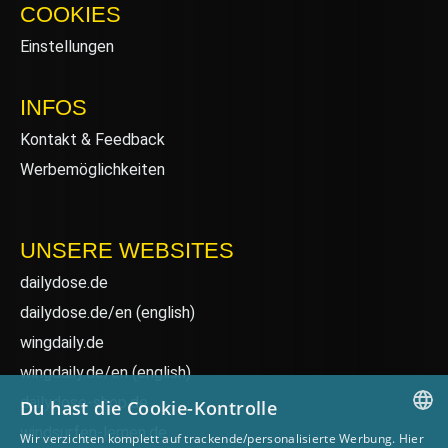
COOKIES
Einstellungen
INFOS
Kontakt & Feedback
Werbemöglichkeiten
UNSERE WEBSITES
dailydose.de
dailydose.de/en
(english)
wingdaily.de
wingdaily.de/en
(english)
dailydose-shop.de
Du hast die Cookie-Kontrolle
windsurfen-lernen.de
Wir verzichten komplett auf trackende/personalisierte Werbung. Hier