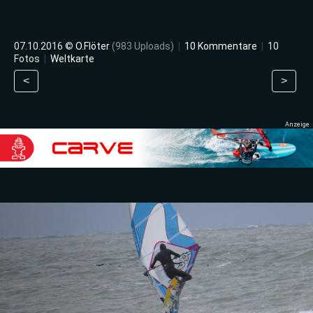
07.10.2016 ©
O.Flöter
(983 Uploads)
|
10 Kommentare
|
10
Fotos
|
Weltkarte
<
>