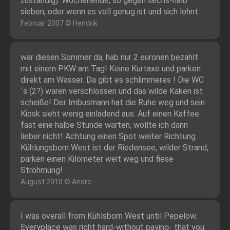
zuständig): Wochenende, so gegen sechs-halb
sieben; oder wenn es voll genug ist und sich lohnt.
Februar 2007 © Hendrik
war diesen Sommer da, hab nur 2 euronen bezahlt
mit einem PKW am Tag! Keine Kurtaxe und parken
direkt am Wasser. Da gibt es schlimmeres ! Die WC
´s (2?) waren verschlossen und das wilde Kaken ist
scheiße! Der Imbusmann hat die Ruhe weg und sein
Kiosk sieht wenig einladend aus. Auf einen Kaffee
fast eine halbe Stunde warten, wollte ich dann
lieber nicht! Achtung einen Spot weiter Richtung
Kühlungsborn West ist der Riedensee, wilder Strand,
parken einen Kilometer weit weg und fiese
Ströhmung!
August 2010 © Andre
I was overall from Kühlsborn West until Pepelow.
Everyplace was right hard-without paying- that you