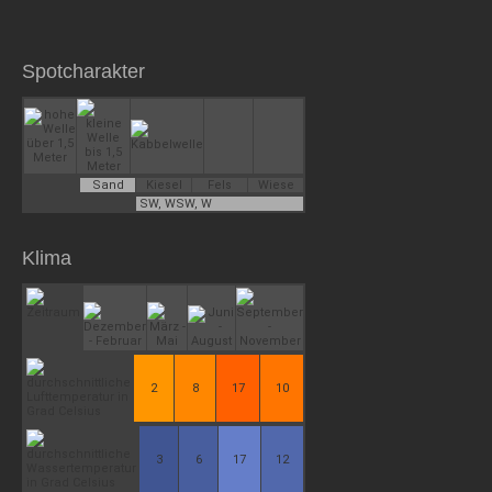
Spotcharakter
Sand
Kiesel
Fels
Wiese
SW, WSW, W
Klima
2
8
17
10
3
6
17
12