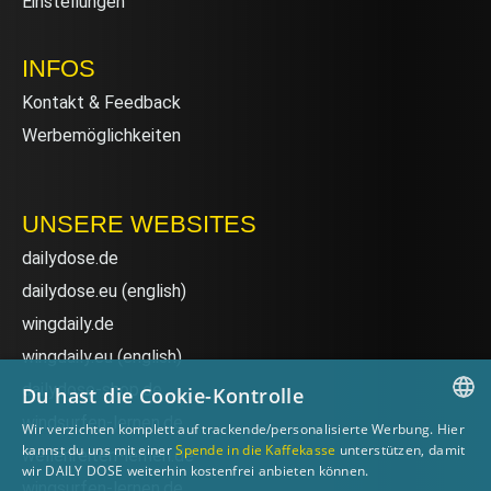
Einstellungen
INFOS
Kontakt & Feedback
Werbemöglichkeiten
UNSERE WEBSITES
dailydose.de
dailydose.eu
(english)
wingdaily.de
wingdaily.eu
(english)
dailydose-shop.de
Du hast die Cookie-Kontrolle
windsurfen-lernen.de
Wir verzichten komplett auf trackende/personalisierte Werbung. Hier
GERMAN
kannst du uns mit einer
Spende in die Kaffekasse
unterstützen, damit
wellenreiten-lernen.de
wir DAILY DOSE weiterhin kostenfrei anbieten können.
ENGLISH
wingsurfen-lernen.de