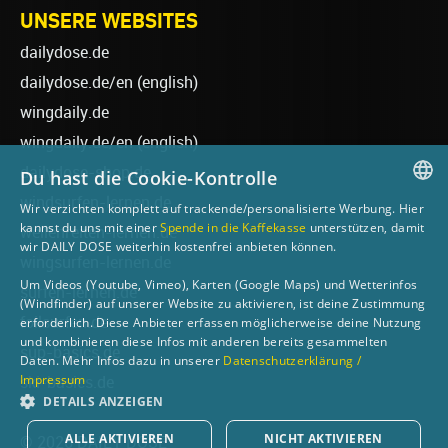
UNSERE WEBSITES
dailydose.de
dailydose.de/en
(english)
wingdaily.de
wingdaily.de/en
(english)
dailydose-shop.de
Du hast die Cookie-Kontrolle
windsurfen-lernen.de
Wir verzichten komplett auf trackende/personalisierte Werbung. Hier
GERMAN
kannst du uns mit einer
Spende in die Kaffekasse
unterstützen, damit
wellenreiten-lernen.de
wir DAILY DOSE weiterhin kostenfrei anbieten können.
ENGLISH
wingsurfen-lernen.de
Um Videos (Youtube, Vimeo), Karten (Google Maps) und Wetterinfos
surfen-lernen.de
(Windfinder) auf unserer Website zu aktivieren, ist deine Zustimmung
foilsurfen.de
erforderlich. Diese Anbieter erfassen möglicherweise deine Nutzung
und kombinieren diese Infos mit anderen bereits gesammelten
sup-basics.de
Daten. Mehr Infos dazu in unserer
Datenschutzerklärung /
Impressum
ski-basics.de
DETAILS ANZEIGEN
ALLE AKTIVIEREN
NICHT AKTIVIEREN
© 2026 DAILY DOSE