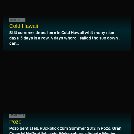
08.09.2012
Cold Hawaii
Still summer times here in Cold Hawaii whit many nice
days, 5 days in a row, 4 days where I sailed the sun down ,
can...
30.07.2012
Pozo
Pozo geht steil. Rückblick zum Sommer 2012 in Pozo, Gran
Canaria! Hoffentlich sieht Weissenhaus nächste Woche