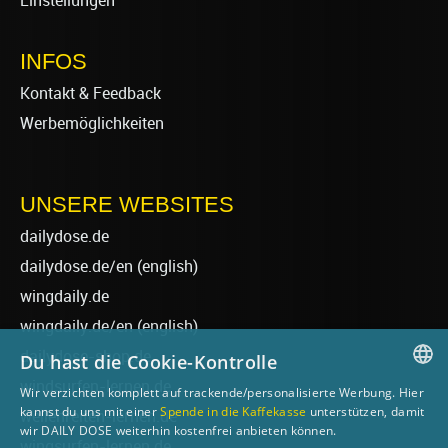
Einstellungen
INFOS
Kontakt & Feedback
Werbemöglichkeiten
UNSERE WEBSITES
dailydose.de
dailydose.de/en
(english)
wingdaily.de
wingdaily.de/en
(english)
dailydose-shop.de
Du hast die Cookie-Kontrolle
windsurfen-lernen.de
Wir verzichten komplett auf trackende/personalisierte Werbung. Hier
GERMAN
kannst du uns mit einer
Spende in die Kaffekasse
unterstützen, damit
wellenreiten-lernen.de
wir DAILY DOSE weiterhin kostenfrei anbieten können.
ENGLISH
wingsurfen-lernen.de