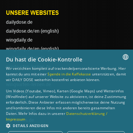
UNSERE WEBSITES
dailydose.de
dailydose.de/en
(english)
wingdaily.de
wingdaily.de/en
(english)
dailydose-shop.de
Du hast die Cookie-Kontrolle
windsurfen-lernen.de
Wir verzichten komplett auf trackende/personalisierte Werbung. Hier
GERMAN
kannst du uns mit einer
Spende in die Kaffekasse
unterstützen, damit
wellenreiten-lernen.de
wir DAILY DOSE weiterhin kostenfrei anbieten können.
ENGLISH
wingsurfen-lernen.de
Um Videos (Youtube, Vimeo), Karten (Google Maps) und Wetterinfos
surfen-lernen.de
(Windfinder) auf unserer Website zu aktivieren, ist deine Zustimmung
foilsurfen.de
erforderlich. Diese Anbieter erfassen möglicherweise deine Nutzung
und kombinieren diese Infos mit anderen bereits gesammelten
sup-basics.de
Daten. Mehr Infos dazu in unserer
Datenschutzerklärung /
Impressum
ski-basics.de
DETAILS ANZEIGEN