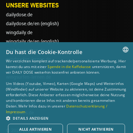
UNSERE WEBSITES
dailydose.de
dailydose.de/en
(english)
wingdaily.de
wingdaily.de/en
(english)
dailydose-shop.de
Du hast die Cookie-Kontrolle
windsurfen-lernen.de
Wir verzichten komplett auf trackende/personalisierte Werbung. Hier
GERMAN
kannst du uns mit einer
Spende in die Kaffekasse
unterstützen, damit
wellenreiten-lernen.de
wir DAILY DOSE weiterhin kostenfrei anbieten können.
ENGLISH
wingsurfen-lernen.de
Um Videos (Youtube, Vimeo), Karten (Google Maps) und Wetterinfos
surfen-lernen.de
(Windfinder) auf unserer Website zu aktivieren, ist deine Zustimmung
foilsurfen.de
erforderlich. Diese Anbieter erfassen möglicherweise deine Nutzung
und kombinieren diese Infos mit anderen bereits gesammelten
sup-basics.de
Daten. Mehr Infos dazu in unserer
Datenschutzerklärung /
Impressum
ski-basics.de
DETAILS ANZEIGEN
ALLE AKTIVIEREN
NICHT AKTIVIEREN
© 2026 DAILY DOSE