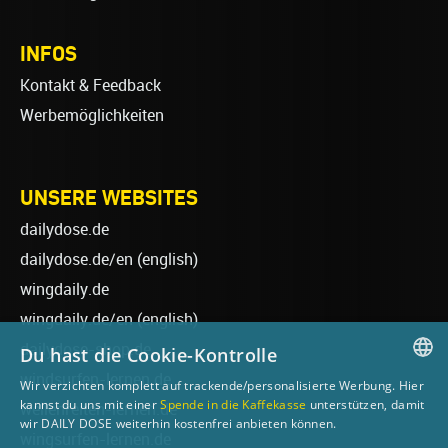
INFOS
Kontakt & Feedback
Werbemöglichkeiten
UNSERE WEBSITES
dailydose.de
dailydose.de/en
(english)
wingdaily.de
wingdaily.de/en
(english)
dailydose-shop.de
Du hast die Cookie-Kontrolle
windsurfen-lernen.de
Wir verzichten komplett auf trackende/personalisierte Werbung. Hier
GERMAN
kannst du uns mit einer
Spende in die Kaffekasse
unterstützen, damit
wellenreiten-lernen.de
wir DAILY DOSE weiterhin kostenfrei anbieten können.
ENGLISH
wingsurfen-lernen.de