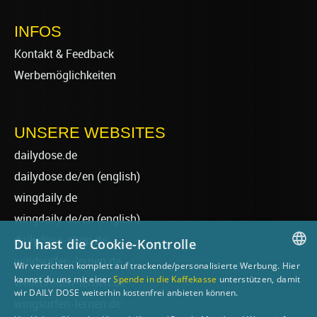
INFOS
Kontakt & Feedback
Werbemöglichkeiten
UNSERE WEBSITES
dailydose.de
dailydose.de/en
(english)
wingdaily.de
wingdaily.de/en
(english)
dailydose-shop.de
Du hast die Cookie-Kontrolle
windsurfen-lernen.de
Wir verzichten komplett auf trackende/personalisierte Werbung. Hier
GERMAN
kannst du uns mit einer
Spende in die Kaffekasse
unterstützen, damit
wellenreiten-lernen.de
wir DAILY DOSE weiterhin kostenfrei anbieten können.
ENGLISH
wingsurfen-lernen.de