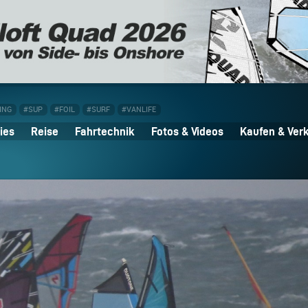
ING
#SUP
#FOIL
#SURF
#VANLIFE
ies
Reise
Fahrtechnik
Fotos & Videos
Kaufen & Ver