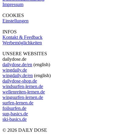
Impressum
COOKIES
Einstellungen
INFOS
Kontakt & Feedback
Werbemöglichkeiten
UNSERE WEBSITES
dailydose.de
dailydose.de/en
(english)
wingdaily.de
wingdaily.de/en
(english)
dailydose-shop.de
windsurfen-lernen.de
wellenreiten-lernen.de
wingsurfen-lernen.de
surfen-lernen.de
foilsurfen.de
sup-basics.de
ski-basics.de
© 2026 DAILY DOSE