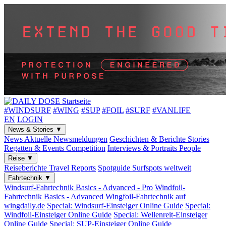
#WINDSURF
#WING
#SUP
#FOIL
#SURF
#VANLIFE
EN
LOGIN
News & Stories
▼
News
Aktuelle Newsmeldungen
Geschichten & Berichte
Stories
Regatten & Events
Competition
Interviews & Portraits
People
Reise
▼
Reiseberichte
Travel Reports
Spotguide
Surfspots weltweit
Fahrtechnik
▼
Windsurf-Fahrtechnik
Basics - Advanced - Pro
Windfoil-
Fahrtechnik
Basics - Advanced
Wingfoil-Fahrtechnik
auf
wingdaily.de
Special: Windsurf-Einsteiger
Online Guide
Special:
Windfoil-Einsteiger
Online Guide
Special: Wellenreit-Einsteiger
Online Guide
Special: SUP-Einsteiger
Online Guide