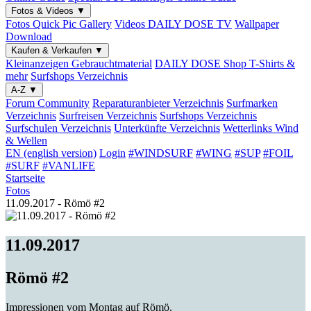
Fotos & Videos
▼
Fotos
Quick Pic Gallery
Videos
DAILY DOSE TV
Wallpaper
Download
Kaufen & Verkaufen
▼
Kleinanzeigen
Gebrauchtmaterial
DAILY DOSE Shop
T-Shirts &
mehr
Surfshops
Verzeichnis
A-Z
▼
Forum
Community
Reparaturanbieter
Verzeichnis
Surfmarken
Verzeichnis
Surfreisen
Verzeichnis
Surfshops
Verzeichnis
Surfschulen
Verzeichnis
Unterkünfte
Verzeichnis
Wetterlinks
Wind
& Wellen
EN (english version)
Login
#WINDSURF
#WING
#SUP
#FOIL
#SURF
#VANLIFE
Startseite
Fotos
11.09.2017 - Römö #2
11.09.2017
Römö #2
Impressionen vom Montag auf Römö.