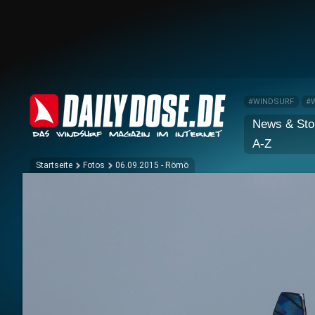
#WINDSURF
#
News & Sto
A-Z
Startseite
Fotos
06.09.2015 - Römö