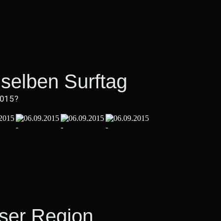
selben Surftag
2015?
eser Region