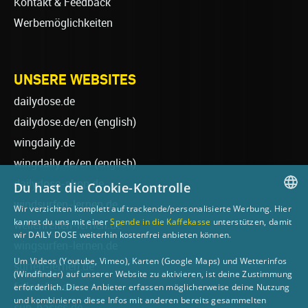
Kontakt & Feedback
Werbemöglichkeiten
UNSERE WEBSITES
dailydose.de
dailydose.de/en
(english)
wingdaily.de
wingdaily.de/en
(english)
dailydose-shop.de
Du hast die Cookie-Kontrolle
windsurfen-lernen.de
Wir verzichten komplett auf trackende/personalisierte Werbung. Hier
GERMAN
kannst du uns mit einer
Spende in die Kaffekasse
unterstützen, damit
wellenreiten-lernen.de
wir DAILY DOSE weiterhin kostenfrei anbieten können.
ENGLISH
wingsurfen-lernen.de
Um Videos (Youtube, Vimeo), Karten (Google Maps) und Wetterinfos
surfen-lernen.de
(Windfinder) auf unserer Website zu aktivieren, ist deine Zustimmung
foilsurfen.de
erforderlich. Diese Anbieter erfassen möglicherweise deine Nutzung
und kombinieren diese Infos mit anderen bereits gesammelten
sup-basics.de