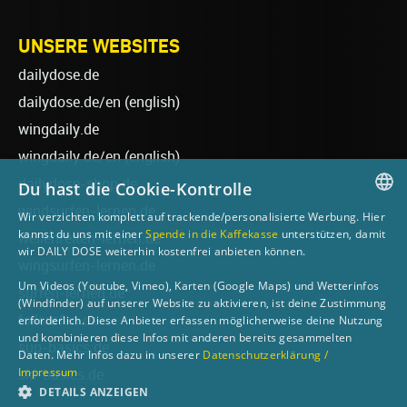
UNSERE WEBSITES
dailydose.de
dailydose.de/en
(english)
wingdaily.de
wingdaily.de/en
(english)
dailydose-shop.de
Du hast die Cookie-Kontrolle
windsurfen-lernen.de
Wir verzichten komplett auf trackende/personalisierte Werbung. Hier
GERMAN
kannst du uns mit einer
Spende in die Kaffekasse
unterstützen, damit
wellenreiten-lernen.de
wir DAILY DOSE weiterhin kostenfrei anbieten können.
ENGLISH
wingsurfen-lernen.de
Um Videos (Youtube, Vimeo), Karten (Google Maps) und Wetterinfos
surfen-lernen.de
(Windfinder) auf unserer Website zu aktivieren, ist deine Zustimmung
foilsurfen.de
erforderlich. Diese Anbieter erfassen möglicherweise deine Nutzung
und kombinieren diese Infos mit anderen bereits gesammelten
sup-basics.de
Daten. Mehr Infos dazu in unserer
Datenschutzerklärung /
Impressum
ski-basics.de
DETAILS ANZEIGEN