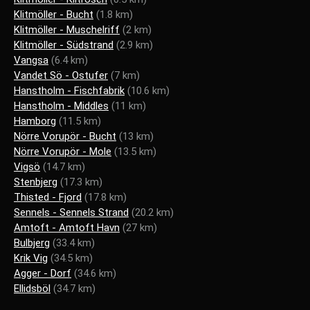
Klitmöller - Bucht
(1.8 km)
Klitmöller - Muschelriff
(2 km)
Klitmöller - Südstrand
(2.9 km)
Vangsa
(6.4 km)
Vandet Sö - Ostufer
(7 km)
Hanstholm - Fischfabrik
(10.6 km)
Hanstholm - Middles
(11 km)
Hamborg
(11.5 km)
Nörre Vorupör - Bucht
(13 km)
Nörre Vorupör - Mole
(13.5 km)
Vigsö
(14.7 km)
Stenbjerg
(17.3 km)
Thisted - Fjord
(17.8 km)
Sennels - Sennels Strand
(20.2 km)
Amtoft - Amtoft Havn
(27 km)
Bulbjerg
(33.4 km)
Krik Vig
(34.5 km)
Agger - Dorf
(34.6 km)
Ellidsböl
(34.7 km)