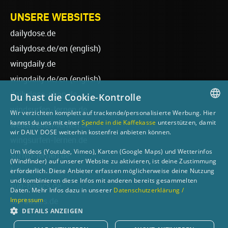
UNSERE WEBSITES
dailydose.de
dailydose.de/en
(english)
wingdaily.de
wingdaily.de/en
(english)
dailydose-shop.de
Du hast die Cookie-Kontrolle
windsurfen-lernen.de
Wir verzichten komplett auf trackende/personalisierte Werbung. Hier
GERMAN
kannst du uns mit einer
Spende in die Kaffekasse
unterstützen, damit
wellenreiten-lernen.de
wir DAILY DOSE weiterhin kostenfrei anbieten können.
ENGLISH
wingsurfen-lernen.de
Um Videos (Youtube, Vimeo), Karten (Google Maps) und Wetterinfos
surfen-lernen.de
(Windfinder) auf unserer Website zu aktivieren, ist deine Zustimmung
foilsurfen.de
erforderlich. Diese Anbieter erfassen möglicherweise deine Nutzung
und kombinieren diese Infos mit anderen bereits gesammelten
sup-basics.de
Daten. Mehr Infos dazu in unserer
Datenschutzerklärung /
Impressum
ski-basics.de
DETAILS ANZEIGEN