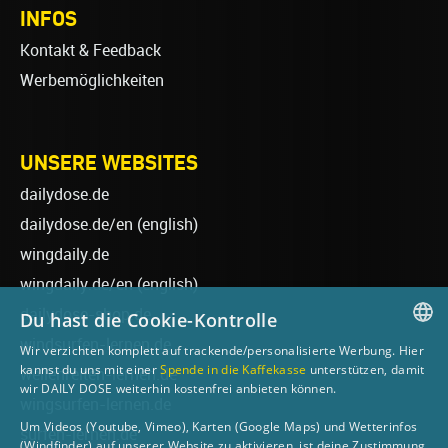
INFOS
Kontakt & Feedback
Werbemöglichkeiten
UNSERE WEBSITES
dailydose.de
dailydose.de/en
(english)
wingdaily.de
wingdaily.de/en
(english)
dailydose-shop.de
Du hast die Cookie-Kontrolle
windsurfen-lernen.de
Wir verzichten komplett auf trackende/personalisierte Werbung. Hier
GERMAN
kannst du uns mit einer
Spende in die Kaffekasse
unterstützen, damit
wellenreiten-lernen.de
wir DAILY DOSE weiterhin kostenfrei anbieten können.
ENGLISH
wingsurfen-lernen.de
Um Videos (Youtube, Vimeo), Karten (Google Maps) und Wetterinfos
surfen-lernen.de
(Windfinder) auf unserer Website zu aktivieren, ist deine Zustimmung