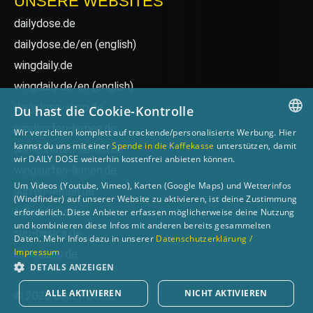
UNSERE WEBSITES
dailydose.de
dailydose.de/en
(english)
wingdaily.de
wingdaily.de/en
(english)
dailydose-shop.de
Du hast die Cookie-Kontrolle
windsurfen-lernen.de
Wir verzichten komplett auf trackende/personalisierte Werbung. Hier
GERMAN
kannst du uns mit einer
Spende in die Kaffekasse
unterstützen, damit
wellenreiten-lernen.de
wir DAILY DOSE weiterhin kostenfrei anbieten können.
ENGLISH
wingsurfen-lernen.de
Um Videos (Youtube, Vimeo), Karten (Google Maps) und Wetterinfos
surfen-lernen.de
(Windfinder) auf unserer Website zu aktivieren, ist deine Zustimmung
foilsurfen.de
erforderlich. Diese Anbieter erfassen möglicherweise deine Nutzung
und kombinieren diese Infos mit anderen bereits gesammelten
sup-basics.de
Daten. Mehr Infos dazu in unserer
Datenschutzerklärung /
Impressum
ski-basics.de
DETAILS ANZEIGEN
ALLE AKTIVIEREN
NICHT AKTIVIEREN
© 2026 DAILY DOSE