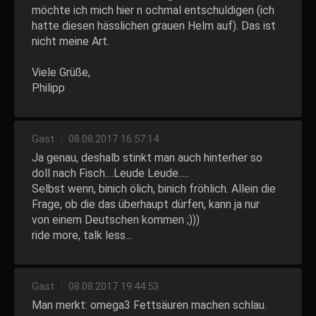
möchte ich mich hier n ochmal entschuldigen (ich
hatte diesen hässlichen grauen Helm auf). Das ist
nicht meine Art.
Viele Grüße,
Philipp
Gast
|
08.08.2017 16:57:14
Ja genau, deshalb stinkt man auch hinterher so
doll nach Fisch....Leude Leude.....
Selbst wenn, binich ölich, binich fröhlich. Allein die
Frage, ob die das überhaupt dürfen, kann ja nur
von einem Deutschen kommen ;)))
ride more, talk less...
Gast
|
08.08.2017 19:44:53
Man merkt: omega3 Fettsäuren machen schlau.