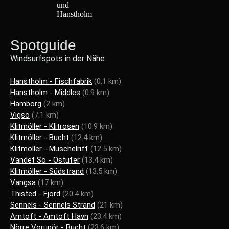
Spotguide
Windsurfspots in der Nähe
Hanstholm - Fischfabrik
(0.1 km)
Hanstholm - Middles
(0.9 km)
Hamborg
(2 km)
Vigsö
(7.1 km)
Klitmöller - Klitrosen
(10.9 km)
Klitmöller - Bucht
(12.4 km)
Klitmöller - Muschelriff
(12.5 km)
Vandet Sö - Ostufer
(13.4 km)
Klitmöller - Südstrand
(13.5 km)
Vangsa
(17 km)
Thisted - Fjord
(20.4 km)
Sennels - Sennels Strand
(21 km)
Amtoft - Amtoft Havn
(23.4 km)
Nörre Vorupör - Bucht
(23.6 km)