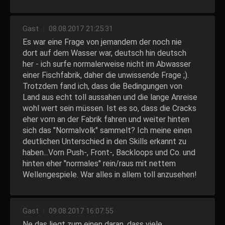
Gast
|
08.08.2017 21:25:31
Es war eine Frage von jemandem der noch nie
dort auf dem Wasser war, deutsch hin deutsch
her - ich surfe normalerweise nicht im Abwasser
einer Fischfabrik, daher die unwissende Frage ;).
Trotzdem fand ich, dass die Bedingungen von
Land aus echt toll aussahen und die lange Anreise
wohl wert sein müssen. Ist es so, dass die Cracks
eher vorn an der Fabrik fahren und weiter hinten
sich das "Normalvolk" sammelt? Ich meine einen
deutlichen Unterschied in den Skills erkannt zu
haben...Vorn Push-, Front-, Backloops und Co. und
hinten eher "normales" rein/raus mit nettem
Wellengespiele. War alles in allem toll anzusehen!
Gast
|
09.08.2017 16:07:55
Ne das liegt zum einen daran, dass viele