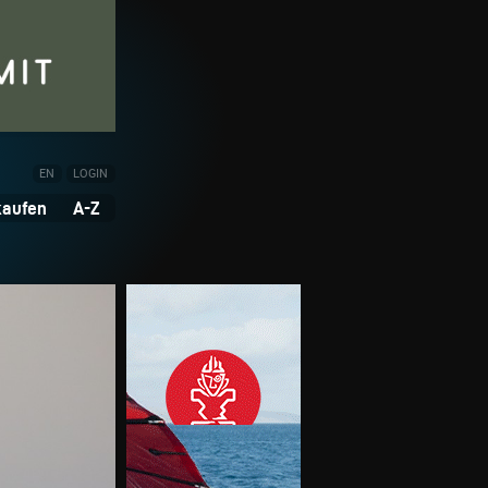
EN
LOGIN
kaufen
A-Z