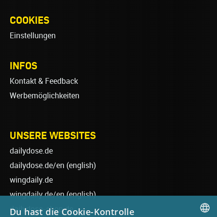
COOKIES
Einstellungen
INFOS
Kontakt & Feedback
Werbemöglichkeiten
UNSERE WEBSITES
dailydose.de
dailydose.de/en
(english)
wingdaily.de
wingdaily.de/en
(english)
dailydose-shop.de
Du hast die Cookie-Kontrolle