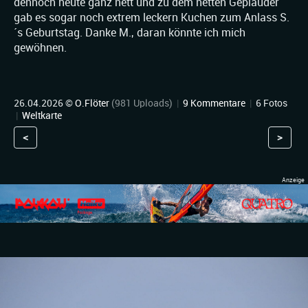
dennoch heute ganz nett und zu dem netten Geplauder
gab es sogar noch extrem leckern Kuchen zum Anlass S.
´s Geburtstag. Danke M., daran könnte ich mich
gewöhnen.
26.04.2026 ©
O.Flöter
(981 Uploads)
|
9 Kommentare
|
6 Fotos
|
Weltkarte
<
>