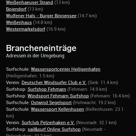
Weißenhaeuser Strand
(13 km)
Bojendorf
(13 km)
Wulfener Hals - Burger Binnensee
(14.7 km)
Weißenhaus
(14.8 km)
Westermarkelsdorf
(16.9 km)
Brancheneinträge
Adressen in der Umgebung
Surfschule:
Wassersportcenter Heiligenhafen
(Heiligenhafen: 1.5 km)
Verein:
Deutscher Windsurfer Club e.V.
(Siek: 11.4 km)
Surfshop:
Surfshop Fehmarn
(Fehmarn: 14.9 km)
Surfshop:
Windsport Fehmarn Surfshop
(Fehmarn: 16.4 km)
Surfschule:
Ostwind Segelsport
(Hohwacht: 19.2 km)
Surfschule:
Wassersport Kellenhusen
(Kellenhusen: 23.1
km)
Verein:
Surfclub Pelzerhaken e.V.
(Neustadt: 32.1 km)
Surfshop:
sail&surf Online Surfshop
(Neustadt -
Pelzerhaken: 33.2 km)