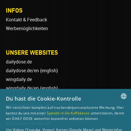
INFOS
Kontakt & Feedback
Werbemöglichkeiten
UNSERE WEBSITES
dailydose.de
dailydose.de/en
(english)
wingdaily.de
wingdaily.de/en
(english)
dailydose-shop.de
Du hast die Cookie-Kontrolle
windsurfen-lernen.de
Wir verzichten komplett auf trackende/personalisierte Werbung. Hier
GERMAN
kannst du uns mit einer
Spende in die Kaffekasse
unterstützen, damit
wellenreiten-lernen.de
wir DAILY DOSE weiterhin kostenfrei anbieten können.
ENGLISH
wingsurfen-lernen.de
Um Videos (Youtube, Vimeo), Karten (Google Maps) und Wetterinfos