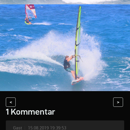
<
>
1 Kommentar
Gast
|
15.08.2019 19:39:53