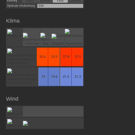
Sand
Kiesel
Fels
Wiese
SW
Klima
20.6
23.5
27.8
27.5
19
19.6
21.6
21.3
Wind