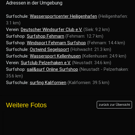
Adressen in der Umgebung
Surfschule:
Wassersportcenter Heiligenhafen
(Heiligenhafen:
3.1 km)
Verein:
Deutscher Windsurfer Club e.V.
(Siek: 9.2 km)
Surfshop:
Surfshop Fehmarn
(Fehmarn: 12.7 km)
Surfshop:
Windsport Fehmarn Surfshop
(Fehmarn: 14.4 km)
Surfschule:
Ostwind Segelsport
(Hohwacht: 21.3 km)
Surfschule:
Wassersport Kellenhusen
(Kellenhusen: 24.9 km)
Verein:
Surfclub Pelzerhaken e.V.
(Neustadt: 34.6 km)
Surfshop:
sail&surf Online Surfshop
(Neustadt - Pelzerhaken:
35.6 km)
Surfschule:
surfing Kalifornien
(Kalifornien: 39.5 km)
Weitere Fotos
zurück zur Übersicht