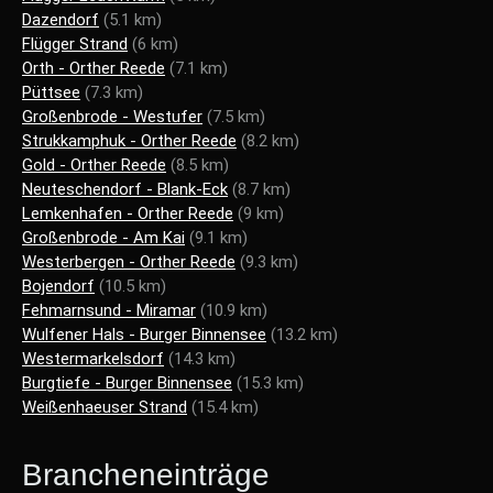
Dazendorf
(5.1 km)
Flügger Strand
(6 km)
Orth - Orther Reede
(7.1 km)
Püttsee
(7.3 km)
Großenbrode - Westufer
(7.5 km)
Strukkamphuk - Orther Reede
(8.2 km)
Gold - Orther Reede
(8.5 km)
Neuteschendorf - Blank-Eck
(8.7 km)
Lemkenhafen - Orther Reede
(9 km)
Großenbrode - Am Kai
(9.1 km)
Westerbergen - Orther Reede
(9.3 km)
Bojendorf
(10.5 km)
Fehmarnsund - Miramar
(10.9 km)
Wulfener Hals - Burger Binnensee
(13.2 km)
Westermarkelsdorf
(14.3 km)
Burgtiefe - Burger Binnensee
(15.3 km)
Weißenhaeuser Strand
(15.4 km)
Brancheneinträge