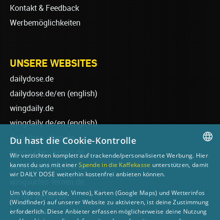
Kontakt & Feedback
Werbemöglichkeiten
UNSERE WEBSITES
dailydose.de
dailydose.de/en
(english)
wingdaily.de
wingdaily.de/en
(english)
dailydose-shop.de
Du hast die Cookie-Kontrolle
windsurfen-lernen.de
Wir verzichten komplett auf trackende/personalisierte Werbung. Hier
GERMAN
kannst du uns mit einer
Spende in die Kaffekasse
unterstützen, damit
wellenreiten-lernen.de
wir DAILY DOSE weiterhin kostenfrei anbieten können.
ENGLISH
wingsurfen-lernen.de
Um Videos (Youtube, Vimeo), Karten (Google Maps) und Wetterinfos
surfen-lernen.de
(Windfinder) auf unserer Website zu aktivieren, ist deine Zustimmung
foilsurfen.de
erforderlich. Diese Anbieter erfassen möglicherweise deine Nutzung