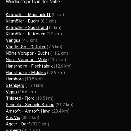
Windsurfspots in der Nähe
Klitmöller - Muschelriff
(0 km)
Klitmöller - Bucht
(0.3 km)
Klitmöller - Südstrand
(1 km)
Klitmöller - Klitrosen
(1.9 km)
Vangsa
(4.6 km)
Vandet Sö - Ostufer
(7.5 km)
Nörre Vorupör - Bucht
(11.2 km)
Nörre Vorupör - Mole
(11.7 km)
Hanstholm - Fischfabrik
(12.6 km)
Hanstholm - Middles
(12.9 km)
Hamborg
(13.5 km)
Stenbjerg
(15.4 km)
Vigsö
(16.6 km)
Thisted - Fjord
(18.5 km)
Sennels - Sennels Strand
(21.2 km)
Amtoft - Amtoft Havn
(28.4 km)
Krik Vig
(32.9 km)
Agger - Dorf
(32.9 km)
Bulbjerg
(35.4 km)