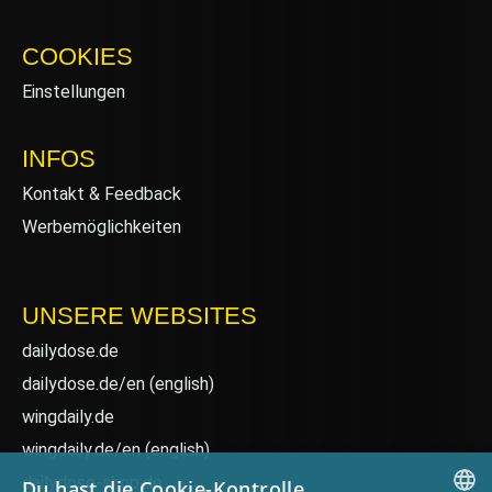
COOKIES
Einstellungen
INFOS
Kontakt & Feedback
Werbemöglichkeiten
UNSERE WEBSITES
dailydose.de
dailydose.de/en
(english)
wingdaily.de
wingdaily.de/en
(english)
dailydose-shop.de
Du hast die Cookie-Kontrolle