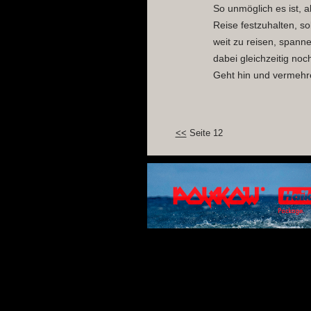
So unmöglich es ist, a
Reise festzuhalten, so
weit zu reisen, span
dabei gleichzeitig no
Geht hin und vermehre
<<
Seite 12