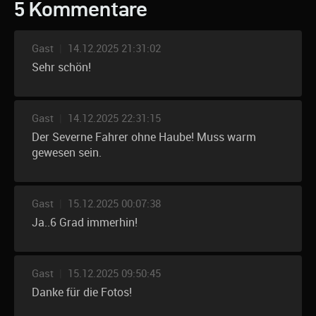
5 Kommentare
Gast
|
14.12.2025 21:31:02
Sehr schön!
Gast
|
14.12.2025 22:31:15
Der Severne Fahrer ohne Haube! Muss warm
gewesen sein.
Gast
|
15.12.2025 00:07:38
Ja..6 Grad immerhin!
Gast
|
15.12.2025 09:50:45
Danke für die Fotos!