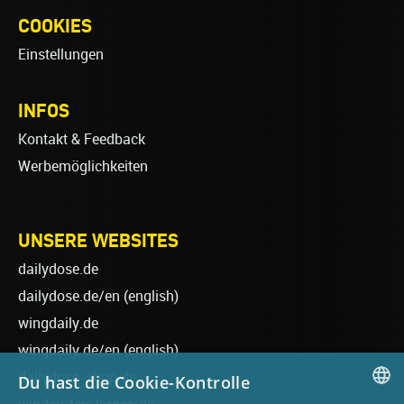
COOKIES
Einstellungen
INFOS
Kontakt & Feedback
Werbemöglichkeiten
UNSERE WEBSITES
dailydose.de
dailydose.de/en
(english)
wingdaily.de
wingdaily.de/en
(english)
dailydose-shop.de
Du hast die Cookie-Kontrolle