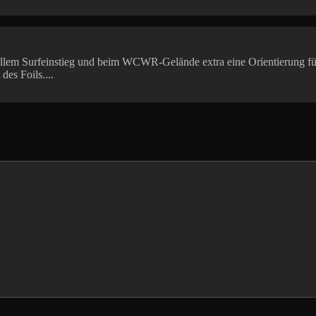
ziellem Surfeinstieg und beim WCWR-Gelände extra eine Orientierung f
des Foils....