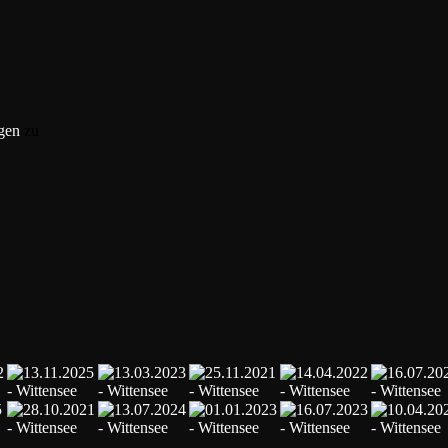
gen
zu