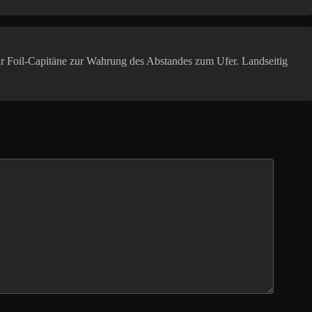
ür Foil-Capitäne zur Wahrung des Abstandes zum Ufer. Landseitig