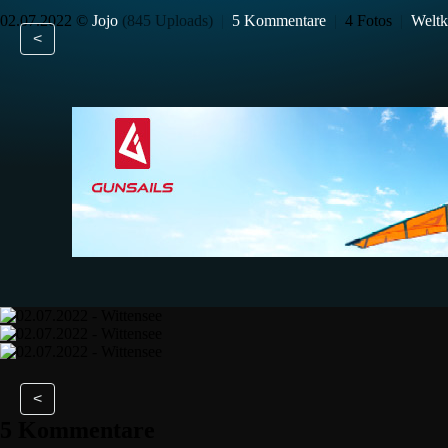
02.07.2022 ©
Jojo
(845 Uploads)
|
5 Kommentare
|
4 Fotos
|
Weltk
<
<
5 Kommentare