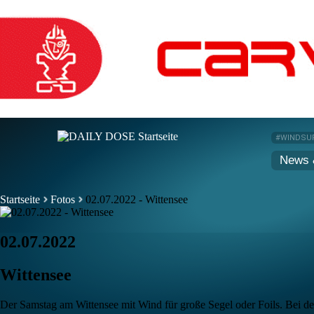
#WINDSU
News 
Startseite
Fotos
02.07.2022 - Wittensee
02.07.2022
Wittensee
Der Samstag am Wittensee mit Wind für große Segel oder Foils. Bei 