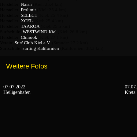
Hersteller:
Naish
(Kiel: 25.4 km)
Hersteller:
Prolimit
(Kiel: 25.4 km)
Hersteller:
SELECT
(Kiel: 25.4 km)
Hersteller:
XCEL
(Kiel: 25.4 km)
Hersteller:
TAAROA
(Kiel: 25.5 km)
Surfschule:
WESTWIND Kiel
(Kiel: 26.8 km)
Hersteller:
Chinook
(Kiel: 27.1 km)
Verein:
Surf Club Kiel e.V.
(Strande: 27.2 km)
Surfschule:
surfing Kalifornien
(Kalifornien: 38.3 km)
Weitere Fotos
07.07.2022
07.07
Heiligenhafen
Kreta