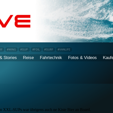
RF
#WING
#SUP
#FOIL
#SURF
#VANLIFE
& Stories
Reise
Fahrtechnik
Fotos & Videos
Kauf
den XXL-SUPs war übrigens auch ne Kiste Bier an Board.