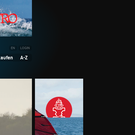
EN
LOGIN
kaufen
A-Z