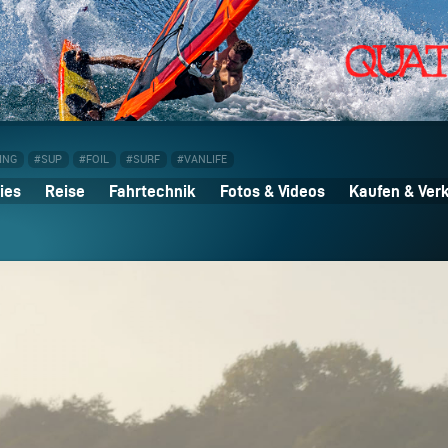
ING
#SUP
#FOIL
#SURF
#VANLIFE
ies
Reise
Fahrtechnik
Fotos & Videos
Kaufen & Ver