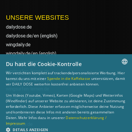
UNSERE WEBSITES
dailydose.de
dailydose.de/en
(english)
wingdaily.de
wingdaily.de/en
(english)
dailydose-shop.de
Du hast die Cookie-Kontrolle
windsurfen-lernen.de
Wir verzichten komplett auf trackende/personalisierte Werbung. Hier
GERMAN
kannst du uns mit einer
Spende in die Kaffekasse
unterstützen, damit
wellenreiten-lernen.de
wir DAILY DOSE weiterhin kostenfrei anbieten können.
ENGLISH
wingsurfen-lernen.de
Um Videos (Youtube, Vimeo), Karten (Google Maps) und Wetterinfos
surfen-lernen.de
(Windfinder) auf unserer Website zu aktivieren, ist deine Zustimmung
foilsurfen.de
erforderlich. Diese Anbieter erfassen möglicherweise deine Nutzung
und kombinieren diese Infos mit anderen bereits gesammelten
sup-basics.de
Daten. Mehr Infos dazu in unserer
Datenschutzerklärung /
Impressum
ski-basics.de
DETAILS ANZEIGEN