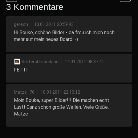
3 Kommentare
gereon
|
13.01.2011 20:59:43
Hi Bouke, schöne Bilder - da freu ich mich noch
mehr auf mein neues Board :-)
SurfersDreamland
|
14.01.2011 08:37:41
FETT!
Matze_76
|
18.01.2011 22:10:12
Moin Bouke, super Bilder!!! Die machen echt
Lust! Ganz schön große Wellen. Viele Grüße,
Matze