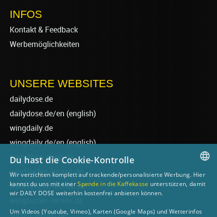
INFOS
Kontakt & Feedback
Werbemöglichkeiten
UNSERE WEBSITES
dailydose.de
dailydose.de/en
(english)
wingdaily.de
wingdaily.de/en
(english)
dailydose-shop.de
Du hast die Cookie-Kontrolle
windsurfen-lernen.de
Wir verzichten komplett auf trackende/personalisierte Werbung. Hier
GERMAN
kannst du uns mit einer
Spende in die Kaffekasse
unterstützen, damit
wellenreiten-lernen.de
wir DAILY DOSE weiterhin kostenfrei anbieten können.
ENGLISH
wingsurfen-lernen.de
Um Videos (Youtube, Vimeo), Karten (Google Maps) und Wetterinfos
surfen-lernen.de