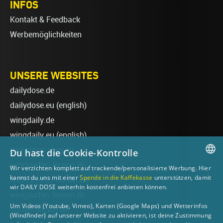
INFOS
Kontakt & Feedback
Werbemöglichkeiten
UNSERE WEBSITES
dailydose.de
dailydose.eu
(english)
wingdaily.de
wingdaily.eu
(english)
dailydose-shop.de
Du hast die Cookie-Kontrolle
windsurfen-lernen.de
Wir verzichten komplett auf trackende/personalisierte Werbung. Hier
GERMAN
kannst du uns mit einer
Spende in die Kaffekasse
unterstützen, damit
wellenreiten-lernen.de
wir DAILY DOSE weiterhin kostenfrei anbieten können.
ENGLISH
wingsurfen-lernen.de
Um Videos (Youtube, Vimeo), Karten (Google Maps) und Wetterinfos
surfen-lernen.de
(Windfinder) auf unserer Website zu aktivieren, ist deine Zustimmung