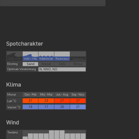
Spotcharakter
Sand
Kiesel
Fels
Wiese
N, NNO, NO
Klima
21
23
27
27
18
17
20
21
Wind