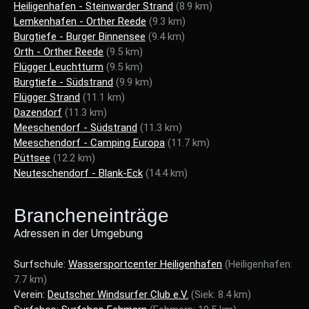
Heiligenhafen - Steinwarder Strand
(8.9 km)
Lemkenhafen - Orther Reede
(9.3 km)
Burgtiefe - Burger Binnensee
(9.4 km)
Orth - Orther Reede
(9.5 km)
Flügger Leuchtturm
(9.5 km)
Burgtiefe - Südstrand
(9.9 km)
Flügger Strand
(11.1 km)
Dazendorf
(11.3 km)
Meeschendorf - Südstrand
(11.3 km)
Meeschendorf - Camping Europa
(11.7 km)
Püttsee
(12.2 km)
Neuteschendorf - Blank-Eck
(14.4 km)
Brancheneinträge
Adressen in der Umgebung
Surfschule:
Wassersportcenter Heiligenhafen
(Heiligenhafen:
7.7 km)
Verein:
Deutscher Windsurfer Club e.V.
(Siek: 8.4 km)