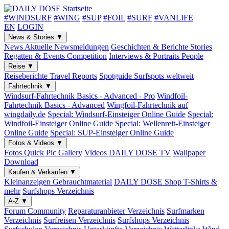
#WINDSURF
#WING
#SUP
#FOIL
#SURF
#VANLIFE
EN
LOGIN
News & Stories
▼
News
Aktuelle Newsmeldungen
Geschichten & Berichte
Stories
Regatten & Events
Competition
Interviews & Portraits
People
Reise
▼
Reiseberichte
Travel Reports
Spotguide
Surfspots weltweit
Fahrtechnik
▼
Windsurf-Fahrtechnik
Basics - Advanced - Pro
Windfoil-
Fahrtechnik
Basics - Advanced
Wingfoil-Fahrtechnik
auf
wingdaily.de
Special: Windsurf-Einsteiger
Online Guide
Special:
Windfoil-Einsteiger
Online Guide
Special: Wellenreit-Einsteiger
Online Guide
Special: SUP-Einsteiger
Online Guide
Fotos & Videos
▼
Fotos
Quick Pic Gallery
Videos
DAILY DOSE TV
Wallpaper
Download
Kaufen & Verkaufen
▼
Kleinanzeigen
Gebrauchtmaterial
DAILY DOSE Shop
T-Shirts &
mehr
Surfshops
Verzeichnis
A-Z
▼
Forum
Community
Reparaturanbieter
Verzeichnis
Surfmarken
Verzeichnis
Surfreisen
Verzeichnis
Surfshops
Verzeichnis