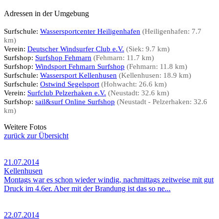
Adressen in der Umgebung
Surfschule:
Wassersportcenter Heiligenhafen
(Heiligenhafen: 7.7
km)
Verein:
Deutscher Windsurfer Club e.V.
(Siek: 9.7 km)
Surfshop:
Surfshop Fehmarn
(Fehmarn: 11.7 km)
Surfshop:
Windsport Fehmarn Surfshop
(Fehmarn: 11.8 km)
Surfschule:
Wassersport Kellenhusen
(Kellenhusen: 18.9 km)
Surfschule:
Ostwind Segelsport
(Hohwacht: 26.6 km)
Verein:
Surfclub Pelzerhaken e.V.
(Neustadt: 32.6 km)
Surfshop:
sail&surf Online Surfshop
(Neustadt - Pelzerhaken: 32.6
km)
Weitere Fotos
zurück zur Übersicht
21.07.2014
Kellenhusen
Montags war es schon wieder windig, nachmittags zeitweise mit gut
Druck im 4.6er. Aber mit der Brandung ist das so ne...
22.07.2014