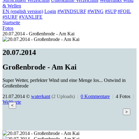
Surfschulen
Verzeichnis
Unterkünfte
Verzeichnis
Wetterlinks
Wind
& Wellen
EN (english version)
Login
#WINDSURF
#WING
#SUP
#FOIL
#SURF
#VANLIFE
Startseite
Fotos
20.07.2014 - Großenbrode - Am Kai
20.07.2014
Großenbrode - Am Kai
Super Wetter, perfekter Wind und eine Menge los... Ostwind in
Großenbrode
21.07.2014 ©
waterkant
(2 Uploads)
|
0 Kommentare
|
4 Fotos
|
Weltkarte
<
>