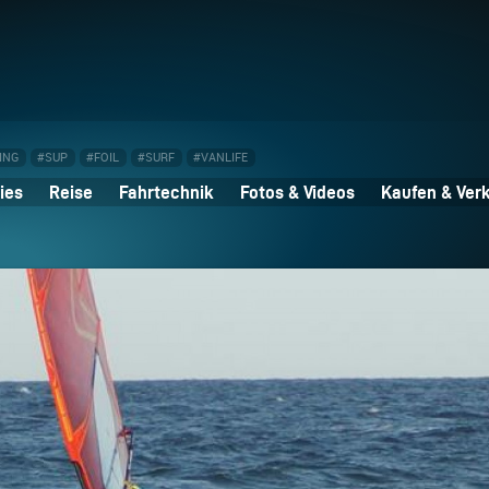
ING
#SUP
#FOIL
#SURF
#VANLIFE
ies
Reise
Fahrtechnik
Fotos & Videos
Kaufen & Ver