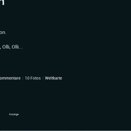
n
on.
lli, Olli...
Kommentare
|
10 Fotos
|
Weltkarte